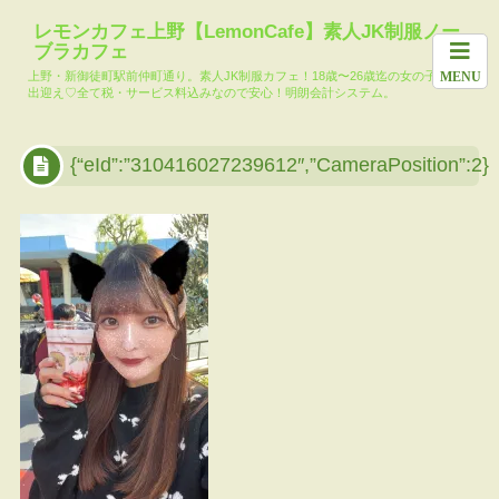
ホーム
料金システム
求人
女の子一覧
月間イベント
レモンカフェ上野【LemonCafe】素人JK制服ノー
ブラカフェ
本日の出勤キ
メール会員登
レモンカフェ
大人気!?コマ
上野・新御徒町駅前仲町通り。素人JK制服カフェ！18歳〜26歳迄の女の子達がお
MENU
ャスト
録
ブログ
リー池島
出迎え♡全て税・サービス料込みなので安心！明朗会計システム。
TikTok
{“eId”:”310416027239612″,”CameraPosition”:2}