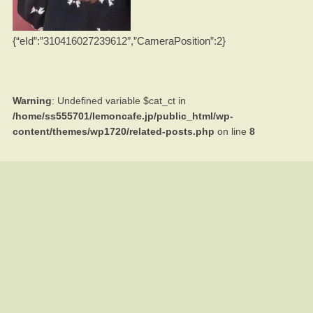
{“eId”:”310416027239612″,”CameraPosition”:2}
Warning
: Undefined variable $cat_ct in
/home/ss555701/lemoncafe.jp/public_html/wp-
content/themes/wp1720/related-posts.php
on line
8