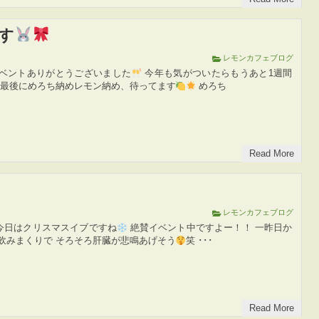
す
レモンカフェブログ
ベントありがとうございました
今年も気がついたらもうあと1週間
 最後にめろち納めレモン納め、待ってます
めろち
Read More
レモンカフェブログ
今日はクリスマスイブですね
絶賛イベント中ですよー！！ 一昨日か
飲みまくりで そろそろ肝臓が悲鳴あげそう
笑 ･･･
Read More