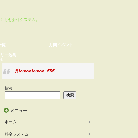
月間イベント
TikTok
心！明朗会計システム。
一覧
月間イベント
マリー池島
ok
@lemonlemon_555
検索
検索
メニュー
ホーム
料金システム