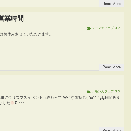
Read More
営業時間
レモンカフェブログ
1日はお休みさせていただきます。
Read More
レモンカフェブログ
事にクリスマスイベントも終わって 安心な気持ち( ◜ω◝و(و ” 4日間あり
ました
❣ ･･･
Read More