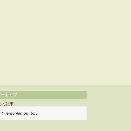
アーカイブ
去の記事
@lemonlemon_555