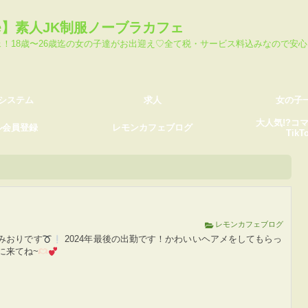
求人
女の子一覧
fe】素人JK制服ノーブラカフェ
録
レモンカフェブログ
大人気!?コマリー池島
ェ！18歳〜26歳迄の女の子達がお出迎え♡全て税・サービス料込みなので安
システム
求人
女の子
大人気!?コ
ル会員登録
レモンカフェブログ
TikT
レモンカフェブログ
みおりです
2024年最後の出勤です！かわいいヘアメをしてもらっ
に来てね~