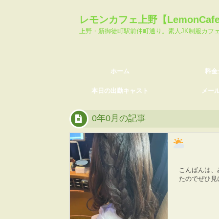
ホーム
料金システム
レモンカフェ上野【LemonCa
本日の出勤キャスト
メール会員登
上野・新御徒町駅前仲町通り。素人JK制服カフ
ホーム
料金
本日の出勤キャスト
メー
0年0月の記事
こんばんは、
たのでぜひ見