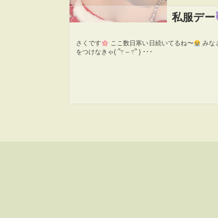
私服デー
さくです
ここ数日寒い日続いてるね〜
みな
をつけなきゃ( ՞߹ – ߹՞ ) ･･･