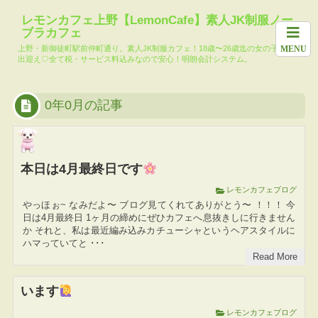
ホーム
料金システム
求人
女の子一覧
月間イベント
レモンカフェ上野【LemonCafe】素人JK制服ノー
ブラカフェ
本日の出勤キ
メール会員登
レモンカフェ
大人気!?コマ
上野・新御徒町駅前仲町通り。素人JK制服カフェ！18歳〜26歳迄の女の子達がお
MENU
ャスト
録
ブログ
リー池島
出迎え♡全て税・サービス料込みなので安心！明朗会計システム。
TikTok
0年0月の記事
本日は4月最終日です
レモンカフェブログ
やっほぉ~ なみだよ〜 ブログ見てくれてありがとう〜 ！！！ 今
日は4月最終日 1ヶ月の締めにぜひカフェへ息抜きしに行きません
か それと、私は最近編み込みカチューシャというヘアスタイルに
ハマっていてと ･･･
Read More
います
レモンカフェブログ