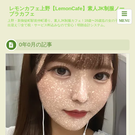
ホーム
料金システム
求人
女の子一覧
月間イベント
レモンカフェ上野【LemonCafe】素人JK制服ノー
ブラカフェ
本日の出勤キ
メール会員登
レモンカフェ
大人気!?コマ
上野・新御徒町駅前仲町通り。素人JK制服カフェ！18歳〜26歳迄の女の子達がお
MENU
ャスト
録
ブログ
リー池島
出迎え♡全て税・サービス料込みなので安心！明朗会計システム。
TikTok
0年0月の記事