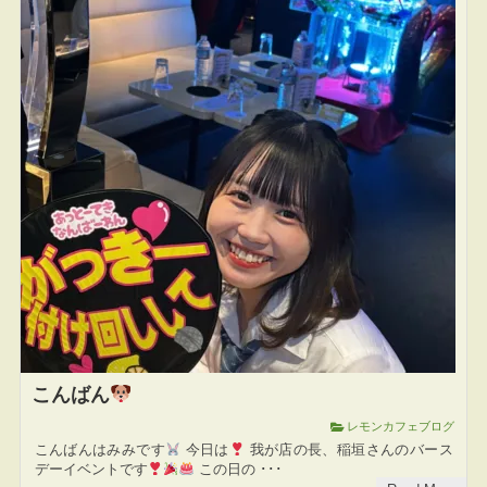
こんばん
レモンカフェブログ
こんばんはみみです
今日は
我が店の長、稲垣さんのバース
デーイベントです
この日の ･･･