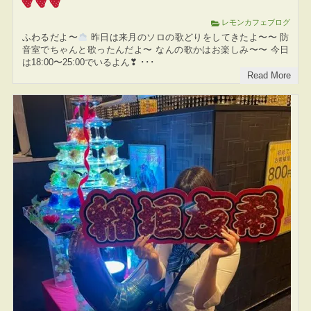
レモンカフェブログ
ふわるだよ〜
昨日は来月のソロの歌どりをしてきたよ〜〜 防
音室でちゃんと歌ったんだよ〜 なんの歌かはお楽しみ〜〜 今日
は18:00〜25:00でいるよん❣ ･･･
Read More