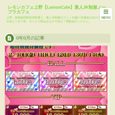
ホーム
料金システム
求人
女の子一覧
月間イベント
レモンカフェ上野【LemonCafe】素人JK制服ノー
ブラカフェ
本日の出勤キ
メール会員登
レモンカフェ
大人気!?コマ
上野・新御徒町駅前仲町通り。素人JK制服カフェ！18歳〜26歳迄の女の子達がお
MENU
ャスト
録
ブログ
リー池島
出迎え♡全て税・サービス料込みなので安心！明朗会計システム。
TikTok
0年0月の記事