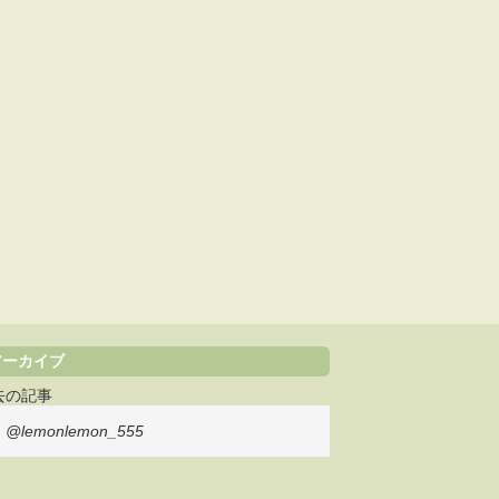
アーカイブ
去の記事
@lemonlemon_555