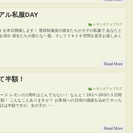
アル私服DAY
レモンカフェブログ
トを本日開催します！ 普段制服姿の彼女たちがガチの私服で あなたと
を演出 彼女たちの新たな一面、そしてドキドキ空間を是非お楽しみく
Read More
て半額！
レモンカフェブログ
ス レモンの1周年はとんでもない！ なんと！10/1〜10/3の３日間
半額！ こんなことありますか？ お客様への日頃の感謝を込めてやっち
計は半額ですが、女の子の ･･･
Read More