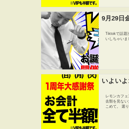
9月29
Tiktokで
いしちゃいま
いよいよ
レモンカフェ1
去類を見ない
こめて。 選り