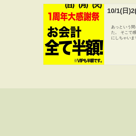
10/1(日
あっという間
た。 そこで
にしちゃいます