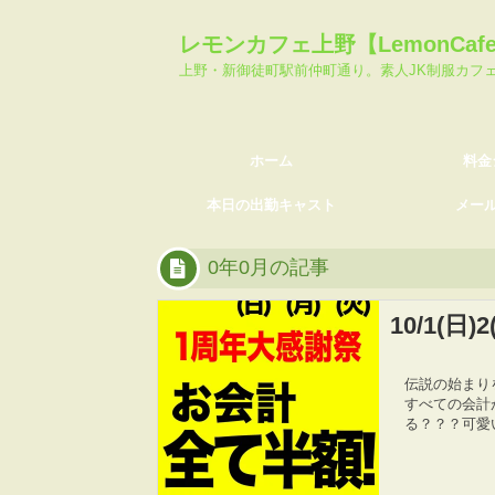
ホーム
料金システム
レモンカフェ上野【LemonCa
本日の出勤キャスト
メール会員登
上野・新御徒町駅前仲町通り。素人JK制服カフ
ホーム
料金
本日の出勤キャスト
メー
0年0月の記事
10/1(日
伝説の始まりを
すべての会計
る？？？可愛い