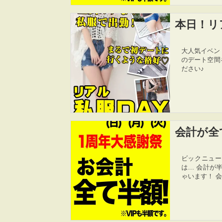
本日！リ
大人気イベン
のデート空間
ださい♪
会計が全
ビックニューー
は… 会計が
ゃいます！ 会