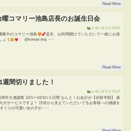
Read More
日金曜コマリー池島店長のお誕生日会
レモンカフェブログ
話題沸騰中のコマリー池島
是非、お時間開けていただいて一緒にお祝
しょう
@komari.ikej ･･･
Read More
1週間切りました！
レモンカフェブログ
周年大感謝祭 10/1〜10/3の３日間 なんと！お会計が【全額半額】 過
大大サービスですよ！ 日頃から支えていただいてるお客様への感謝を
すぐりの可愛い女の子が ･･･
Read More