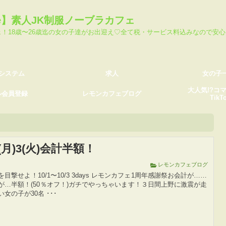
求人
女の子一覧
fe】素人JK制服ノーブラカフェ
録
レモンカフェブログ
大人気!?コマリー池島
ェ！18歳〜26歳迄の女の子達がお出迎え♡全て税・サービス料込みなので安
システム
求人
女の子
大人気!?コ
ル会員登録
レモンカフェブログ
TikT
)2(月)3(火)会計半額！
レモンカフェブログ
目撃せよ！10/1〜10/3 3days レモンカフェ1周年感謝祭お会計が……
が…半額！(50％オフ！)ガチでやっちゃいます！３日間上野に激震が走
女の子が30名 ･･･