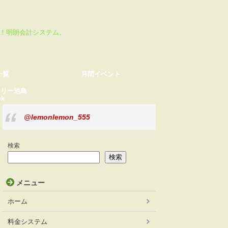
月間イベント
TikTok
心！明朗会計システム。
一覧
月間イベント
マリー池島
ok
@lemonlemon_555
検索
検索
メニュー
ホーム
料金システム