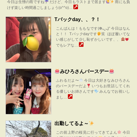
今日は生憎の雨ですね
だけど、今日もラストまで居ます
雨にも負
けず楽しい時間過ごしましょう(o^^o)…
Tバックday、、？！
こんばんは！ももなです(❁ᴗ͈ˬᴗ͈)” 今日はなん
と！！ Tバックdayです
笑 ほぼ履いてな
い感じがして少し恥ずかしいです、、
でもレアな…
みひろさんバースデー
ふわるだよ〜
今日は大好きなみひろさん
のバースデーだよ
いつもお世話してくれ
る優しいお姉さんです
みんなでお祝いし
まし…
出勤してるよ～
この前上野の桜見に行ってきてよん
今日