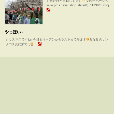
も雨だけど出勤してます
女の子ページへ
www.prds.net/a_shop_detail/g_11238/n_shop_
やっほい♪
クリスマスですね♪ 今日もオープンからラストまで居ます
みなみのサン
タコス見に来てね
…