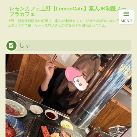
ホーム
料金システム
求人
女の子一覧
月間イ
レモンカフェ上野【LemonCafe】素人JK制服ノー
ブラカフェ
本日の出勤キャ
メール会員登録
レモンカフェブ
大人気!?コマリ
上野・新御徒町駅前仲町通り。素人JK制服カフェ！18歳〜26歳迄の女の子達がお
MENU
スト
ログ
ー池島TikTok
出迎え♡全て税・サービス料込みなので安心！明朗会計システム。
しゅ