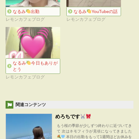
なるみ
出勤
なるみ
YouTubeの話
レモンカフェブログ
レモンカフェブログ
なるみ
今日もありが
とう
レモンカフェブログ
関連コンテンツ
めろちです
もう桜の季節が少しずつ終わりに近づいてき
て 次はネモフィラが見頃になってきました
本日の出勤をもって1週間ほどお休みを