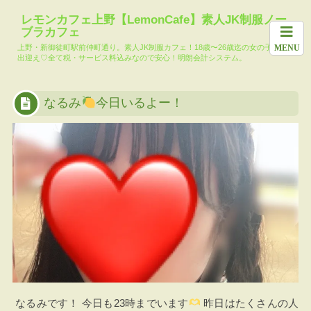
ホーム
料金システム
求人
女の子一覧
月間イベ
レモンカフェ上野【LemonCafe】素人JK制服ノー
ブラカフェ
本日の出勤キャ
メール会員登録
レモンカフェブ
大人気!?コマリ
上野・新御徒町駅前仲町通り。素人JK制服カフェ！18歳〜26歳迄の女の子達がお
MENU
スト
ログ
ー池島TikTok
出迎え♡全て税・サービス料込みなので安心！明朗会計システム。
なるみ
今日いるよー！
なるみです！ 今日も23時までいます
昨日はたくさんの人