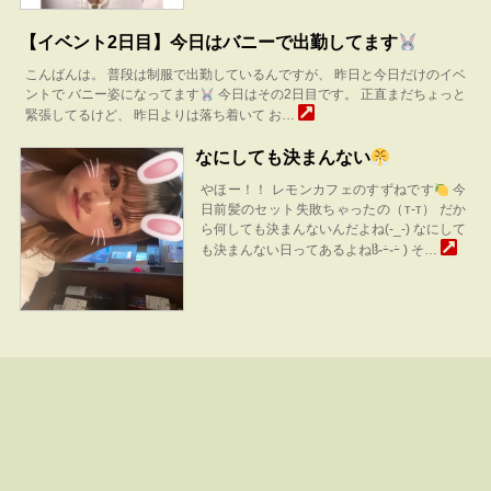
【イベント2日目】今日はバニーで出勤してます
こんばんは。 普段は制服で出勤しているんですが、 昨日と今日だけのイベ
ントで バニー姿になってます
今日はその2日目です。 正直まだちょっと
緊張してるけど、 昨日よりは落ち着いて お…
なにしても決まんない
やほー！！ レモンカフェのすずねです
今
日前髪のセット失敗ちゃったの（т-т） だか
ら何しても決まんないんだよね(-_-) なにして
も決まんない日ってあるよねჱ̒˶ｰ̀֊ｰ́ ) そ…