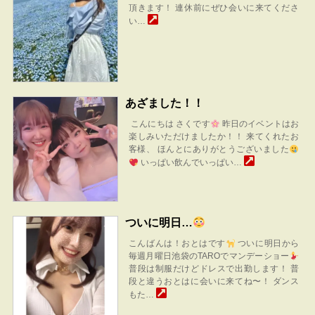
頂きます！ 連休前にぜひ会いに来てくださ
い…
あざました！！
こんにちは さくです
昨日のイベントはお
楽しみいただけましたか！！ 来てくれたお
客様、 ほんとにありがとうございました
いっぱい飲んでいっぱい…
ついに明日…
こんばんは！おとはです
ついに明日から
毎週月曜日池袋のTAROでマンデーショー
普段は制服だけどドレスで出勤します！ 普
段と違うおとはに会いに来てね〜！ ダンス
もた…