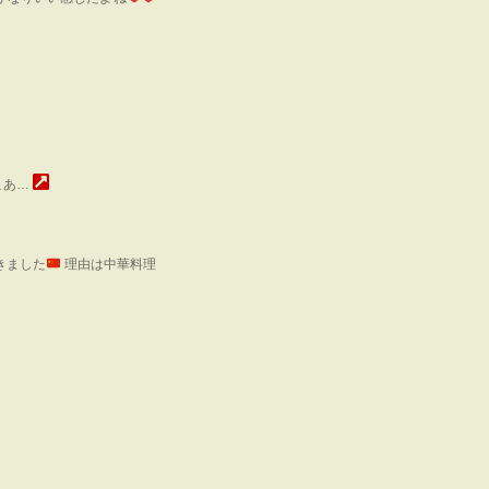
こあ…
きました
理由は中華料理