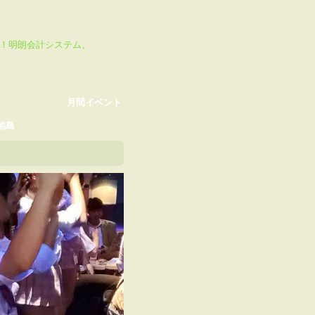
月間イベント
ikTok
心！明朗会計システム。
月間イベント
池島