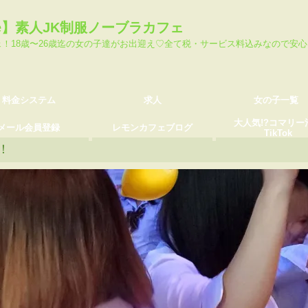
ステム
求人
女の子一覧
fe】素人JK制服ノーブラカフェ
会員登録
レモンカフェブログ
大人気!?コマリー池島T
ェ！18歳〜26歳迄の女の子達がお出迎え♡全て税・サービス料込みなので安
料金システム
求人
女の子一覧
大人気!?コマリー
メール会員登録
レモンカフェブログ
TikTok
！