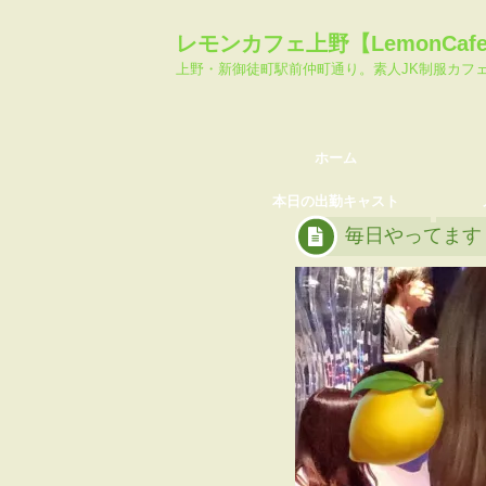
ホーム
料金シ
レモンカフェ上野【LemonCa
本日の出勤キャスト
メール
上野・新御徒町駅前仲町通り。素人JK制服カフ
ホーム
本日の出勤キャスト
毎日やってます