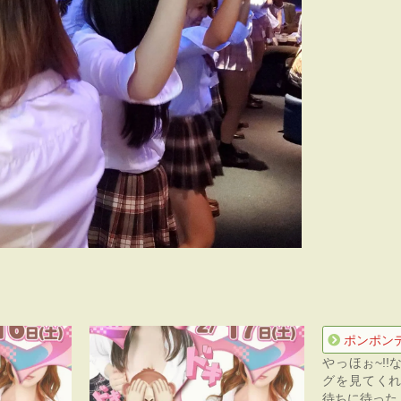
ポンポン
やっほぉ~!!
グを見てくれ
待ちに待った