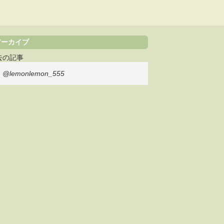
アーカイブ
去の記事
@lemonlemon_555