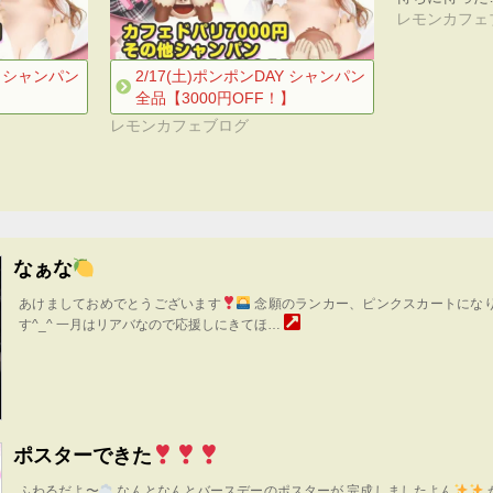
レモンカフェ
Y シャンパン
2/17(土)ポンポンDAY シャンパン
全品【3000円OFF！】
レモンカフェブログ
なぁな
あけましておめでとうございます
念願のランカー、ピンクスカートにな
す^_^ 一月はリアバなので応援しにきてほ…
ポスターできた
ふわるだよ〜
なんとなんとバースデーのポスターが 完成しましたよん