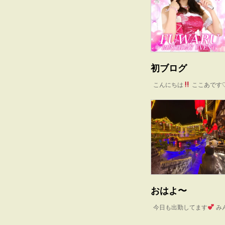
初ブログ
こんにちは
ここあです♡
おはよ〜
今日も出勤してます
み