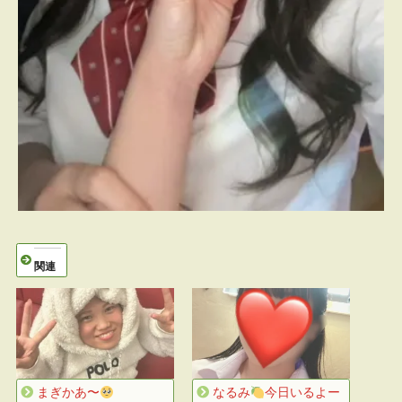
関連
まぎかあ〜
なるみ
今日いるよー