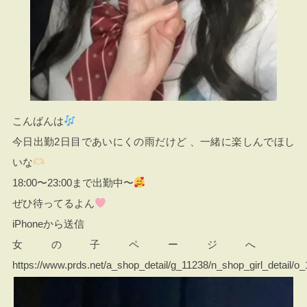
こんばんは
今日出勤2日目であいにくの雨だけど 、一緒に楽しんでほし
いな
18:00〜23:00まで出勤中〜
ぜひ待ってるよん
iPhoneから送信
女の子ページへ
https://www.prds.net/a_shop_detail/g_11238/n_shop_girl_detail/o