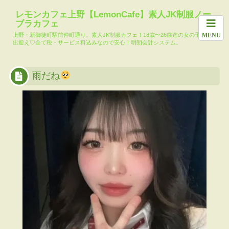
ホーム
料金システム
求人
女の子一覧
月間イ
レモンカフェ上野【LemonCafe】素人JK制服ノー
ブラカフェ
本日の出勤キャ
メール会員登録
レモンカフェブ
大人気!?コマリ
上野・新御徒町駅前仲町通り。素人JK制服カフェ！18歳〜26歳迄の女の子達がお
MENU
スト
ログ
ー池島TikTok
出迎え♡全て税・サービス料込みなので安心！明朗会計システム。
雨だね