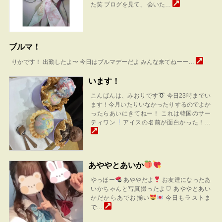
た笑 ブログを見て、 会いた…
ブルマ！
りかです！ 出勤したよ〜 今日はブルマデーだよ みんな来てねーー…
います！
こんばんは、みおりです
今日23時までい
ます！今月いたりいなかったりするのでよか
ったらあいにきてねー！ これは韓国のサー
ティワン
アイスの名前が面白かった！…
あややとあいか
やっほー
あややだよ
お友達になったあ
いかちゃんと写真撮ったよ♡ あややとあい
かだからあでお揃い
今日もラストま
で…