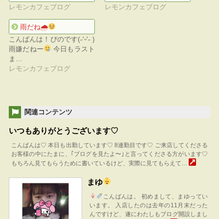
レモンカフェブログ
レモンカフェブログ
雨だね🌧
こんばんは！ぴのです(˶'ᵕ'˶ )‪︎
雨嫌だねー
今日もラスト
ま…
レモンカフェブログ
関連コンテンツ
いつもありがとうございます♡
こんばんは♡ 本日も出勤しています♡ 8連勤目です♡ ご来店してくださる
お客様の中にたまに、｢ブログを見たよ〜｣と言ってくださる方がいます♡
もちろん見てもらうために書いているけど、実際に見てもらえて…
まゆ
こんばんは。 初めまして、まゆってい
います。 入店したのは去年の11月末だった
んですけど、遂にわたしもブログ開設しまし