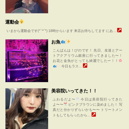
運動会
いまから運動会です(*´꒳`*) 18時からいます 来店お待ちしてます にあ…
お魚
こんばんは！ぴのです！ 先日、友達とアー
トアクアリウム銀座に行ってきました〜！
お花と金魚がとっても綺麗でしたー！！
今日もラス…
美容院いってきた！！
ふわるだよ〜
今日は美容院行ってきた
よ〜〜
ピンクブラウンに染めました！ 写
真だと分かりずらいかも〜〜 トリートメン
トもしてもらったから…