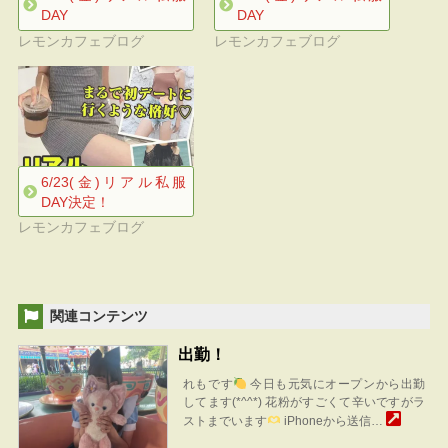
DAY
DAY
レモンカフェブログ
レモンカフェブログ
6/23(金)リアル私服
DAY決定！
レモンカフェブログ
関連コンテンツ
出勤！
れもです
今日も元気にオープンから出勤
してます(*^^*) 花粉がすごくて辛いですがラ
ストまでいます
iPhoneから送信…