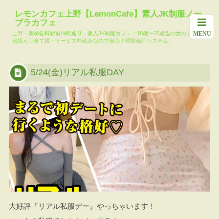
ホーム
料金システム
求人
女の子一覧
月間イベント
レモンカフェ上野【LemonCafe】素人JK制服ノー
ブラカフェ
本日の出勤キ
メール会員登
レモンカフェ
大人気!?コマ
上野・新御徒町駅前仲町通り。素人JK制服カフェ！18歳〜26歳迄の女の子達がお
MENU
ャスト
録
ブログ
リー池島
出迎え♡全て税・サービス料込みなので安心！明朗会計システム。
TikTok
5/24(金)リアル私服DAY
大好評『リアル私服デー』やっちゃいます！