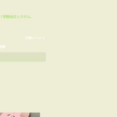
月間イベント
ikTok
心！明朗会計システム。
月間イベント
池島