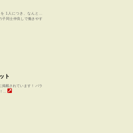
を 1人につき、なんと…
女の子同士仲良しで働きやす
ネット
に掲載されています！ パラ
い！…