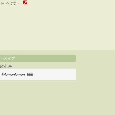
で待ってます♡…
アーカイブ
去の記事
@lemonlemon_555