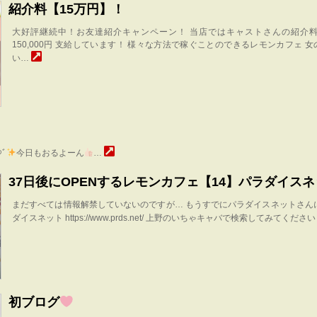
紹介料【15万円】！
大好評継続中！お友達紹介キャンペーン！ 当店ではキャストさんの紹介料
150,000円 支給しています！ 様々な方法で稼ぐことのできるレモンカフェ 
い…
੭ﾞ
今日もおるよーん
…
37日後にOPENするレモンカフェ【14】パラダイス
まだすべては情報解禁していないのですが… もうすでにパラダイスネットさん
ダイスネット https://www.prds.net/ 上野のいちゃキャバで検索してみてくださ
初ブログ