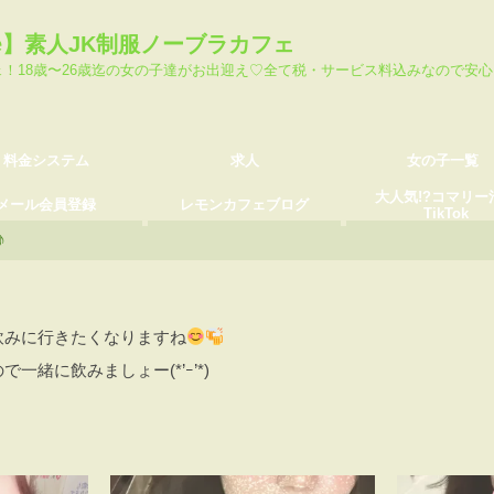
ステム
求人
女の子一覧
fe】素人JK制服ノーブラカフェ
会員登録
レモンカフェブログ
大人気!?コマリー池島T
ェ！18歳〜26歳迄の女の子達がお出迎え♡全て税・サービス料込みなので安
料金システム
求人
女の子一覧
大人気!?コマリー
メール会員登録
レモンカフェブログ
TikTok
♪
飲みに行きたくなりますね
一緒に飲みましょー(*’ｰ’*)