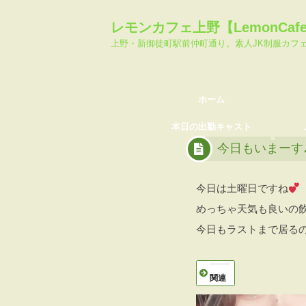
ホーム
料金シ
レモンカフェ上野【LemonCa
本日の出勤キャスト
メール
上野・新御徒町駅前仲町通り。素人JK制服カフ
ホーム
本日の出勤キャスト
今日もいまーす
今日は土曜日ですね
めっちゃ天気も良いの
今日もラストまで居るので
関連