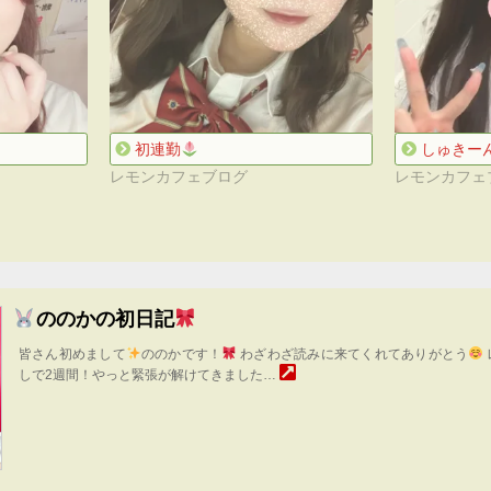
初連勤
しゅきー
レモンカフェブログ
レモンカフェ
ののかの初日記
皆さん初めまして
ののかです！
わざわざ読みに来てくれてありがとう
しで2週間！やっと緊張が解けてきました…