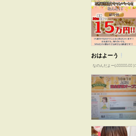
おはよーう
なのんだよー(៸៸᳐⦁⩊⦁៸៸᳐ )